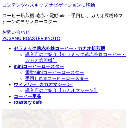
コンテンツへスキップ
ナビゲーションに移動
コーヒー焙煎機-遠赤・電動mini・手回し-、カカオ豆粉砕マ
シーンのヨサノロースター
お問い合わせ
YOSANO ROASTER KYOTO
セラミック遠赤外線コーヒー・カカオ焙煎機
導入店のご紹介【セラミック遠赤外線コーヒー・
カカオ焙煎機】
miniコーヒーロースター
電動miniコーヒーロースター
手回しminiコーヒーロースター
ウィノワー -カカオマシーン-
導入店のご紹介【カカオマシーン】
コーヒー用品
roastery cafe
お知らせ