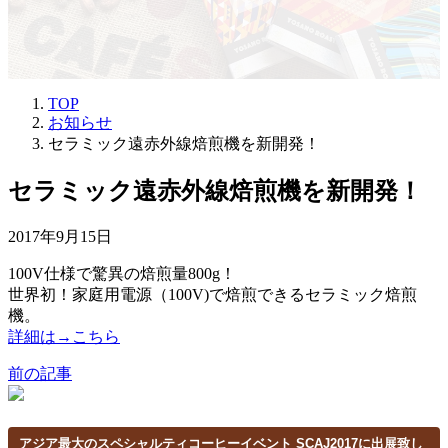
TOP
お知らせ
セラミック遠赤外線焙煎機を新開発！
セラミック遠赤外線焙煎機を新開発！
2017年9月15日
100V仕様で驚異の焙煎量800g！
世界初！家庭用電源（100V)で焙煎できるセラミック焙煎
機。
詳細は→こちら
前の記事
アジア最大のスペシャルティコーヒーイベント SCAJ2017に出展致し