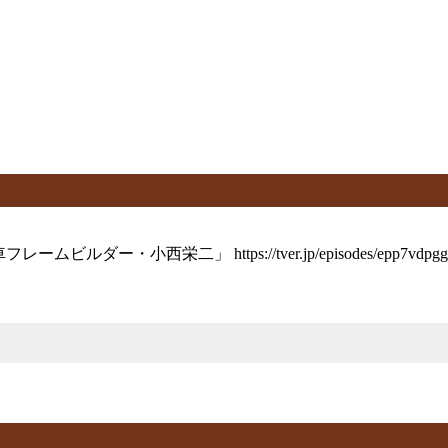
・小西栄二」 https://tver.jp/episodes/epp7vdpgg