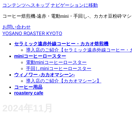
コンテンツへスキップ
ナビゲーションに移動
コーヒー焙煎機-遠赤・電動mini・手回し-、カカオ豆粉砕マ
お問い合わせ
YOSANO ROASTER KYOTO
セラミック遠赤外線コーヒー・カカオ焙煎機
導入店のご紹介【セラミック遠赤外線コーヒー・
miniコーヒーロースター
電動miniコーヒーロースター
手回しminiコーヒーロースター
ウィノワー -カカオマシーン-
導入店のご紹介【カカオマシーン】
コーヒー用品
roastery cafe
2024年11月