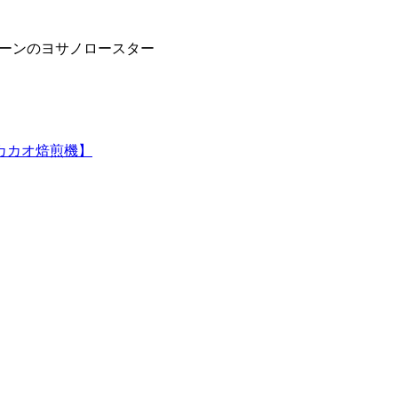
シーンのヨサノロースター
カカオ焙煎機】