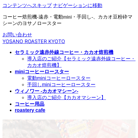
コンテンツへスキップ
ナビゲーションに移動
コーヒー焙煎機-遠赤・電動mini・手回し-、カカオ豆粉砕マ
シーンのヨサノロースター
お問い合わせ
YOSANO ROASTER KYOTO
セラミック遠赤外線コーヒー・カカオ焙煎機
導入店のご紹介【セラミック遠赤外線コーヒー・
カカオ焙煎機】
miniコーヒーロースター
電動miniコーヒーロースター
手回しminiコーヒーロースター
ウィノワー -カカオマシーン-
導入店のご紹介【カカオマシーン】
コーヒー用品
roastery cafe
aoki